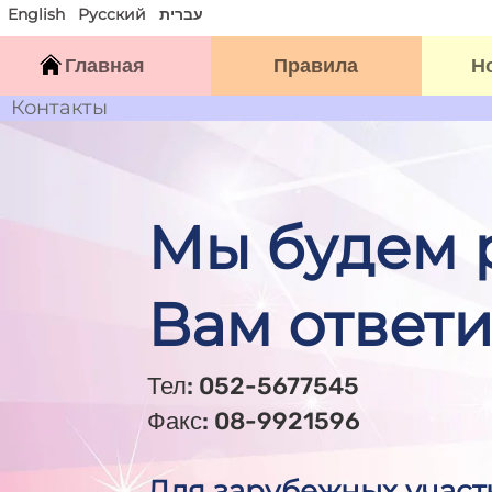
English
Русский
עברית
Главная
Правила
Н
Контакты
Мы будем 
Вам ответи
Тел: 052-5677545
Факс: 08-9921596
Для зарубежных учас