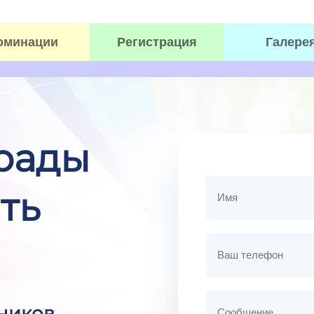
оминации
Регистрация
Галере
рады
ть
тников